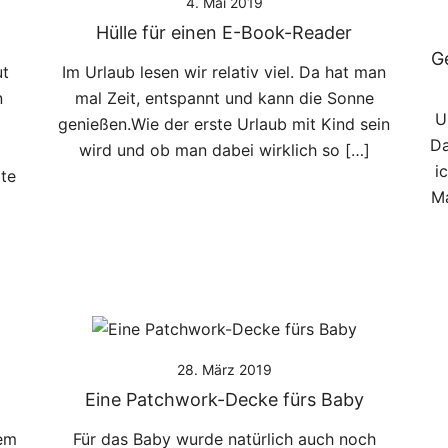
4. Mai 2019
Hülle für einen E-Book-Reader
G
ut
Im Urlaub lesen wir relativ viel. Da hat man
n
mal Zeit, entspannt und kann die Sonne
U
genießen.Wie der erste Urlaub mit Kind sein
Da
wird und ob man dabei wirklich so […]
i
te
Ma
28. März 2019
Eine Patchwork-Decke fürs Baby
nem
Für das Baby wurde natürlich auch noch