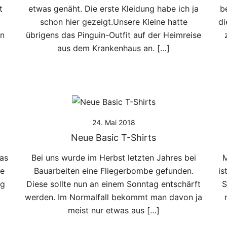
t
etwas genäht. Die erste Kleidung habe ich ja
b
schon hier gezeigt.Unsere Kleine hatte
di
en
übrigens das Pinguin-Outfit auf der Heimreise
]
aus dem Krankenhaus an. […]
24. Mai 2018
Neue Basic T-Shirts
das
Bei uns wurde im Herbst letzten Jahres bei
M
te
Bauarbeiten eine Fliegerbombe gefunden.
is
og
Diese sollte nun an einem Sonntag entschärft
S
werden. Im Normalfall bekommt man davon ja
meist nur etwas aus […]