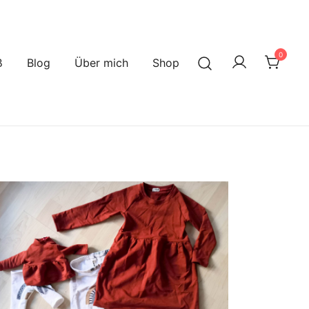
0
ß
Blog
Über mich
Shop