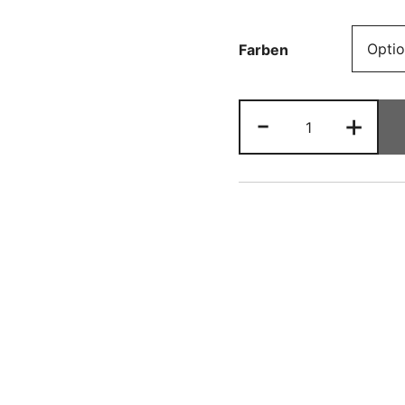
Farben
Kindermütze
-
+
Regenbogen
Menge