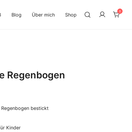
0
ß
Blog
Über mich
Shop
ze Regenbogen
 Regenbogen bestickt
für Kinder