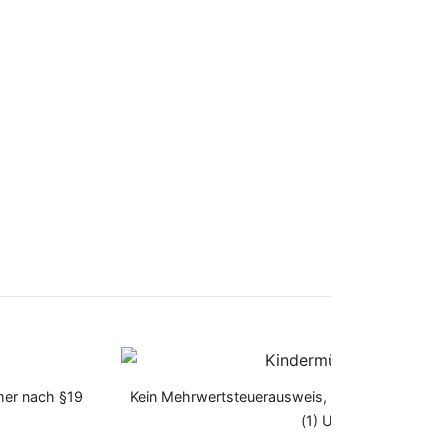
mer nach §19
Kein Mehrwertsteuerausweis, da Kleinunterneh
(1) UStG.