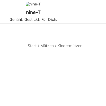
Zum
Inhalt
nine-T
springen
Genäht. Gestickt. Für Dich.
Start
/
Mützen
/
Kindermützen