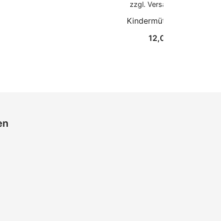
zzgl.
Versandkosten
Kindermütze Panda
12,00
€
en