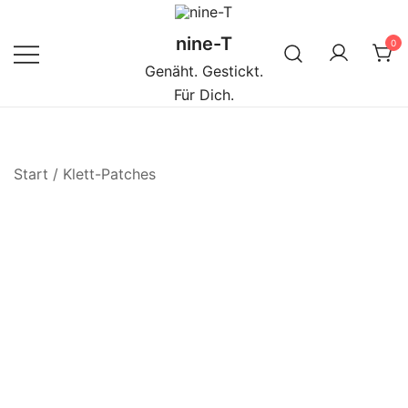
Zum
Inhalt
nine-T
0
springen
Genäht. Gestickt.
Für Dich.
Start
/
Klett-Patches