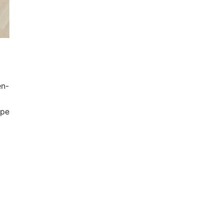
en-
ppe