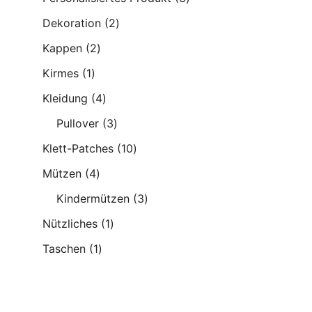
Produkte
2
Dekoration
2
Produkte
2
Kappen
2
Produkte
1
Kirmes
1
Produkt
4
Kleidung
4
Produkte
3
Pullover
3
Produkte
10
Klett-Patches
10
Produkte
4
Mützen
4
Produkte
3
Kindermützen
3
Produkte
1
Nützliches
1
Produkt
1
Taschen
1
Produkt