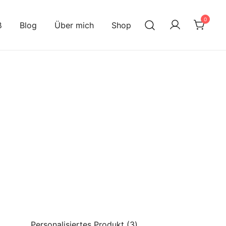
0
ß
Blog
Über mich
Shop
3
Personalisiertes Produkt
3